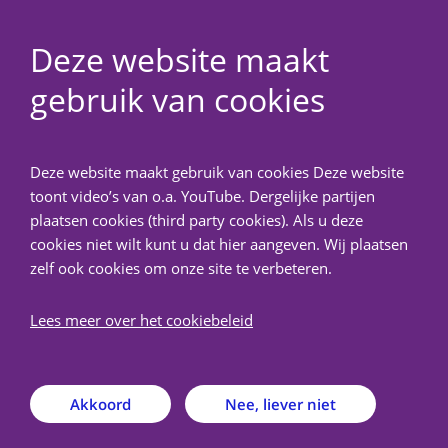
Deze website maakt
gebruik van cookies
NedMec+
Deze website maakt gebruik van cookies Deze website
Welkom bij METC
toont video’s van o.a. YouTube. Dergelijke partijen
NedMec+
plaatsen cookies (third party cookies). Als u deze
cookies niet wilt kunt u dat hier aangeven. Wij plaatsen
zelf ook cookies om onze site te verbeteren.
De Medisch-Ethische Toetsingscommissie (METC)
Lees meer over het cookiebeleid
NedMec+ is een erkende medisch-ethische
toetsingscommissie verbonden aan het Amsterdam
UMC, het Antoni van Leeuwenhoek, het Prinses
Máxima Centrum voor kinderoncologie en het UMC
Akkoord
Nee, liever niet
Utrecht. Door haar landelijke werkkring toetst METC